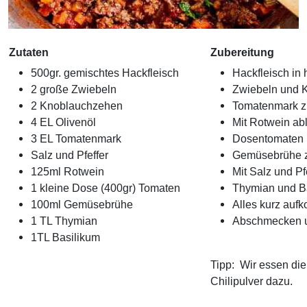
Zutaten
Zubereitung
500gr. gemischtes Hackfleisch
Hackfleisch in
2 große Zwiebeln
Zwiebeln und K
2 Knoblauchzehen
Tomatenmark z
4 EL Olivenöl
Mit Rotwein ab
3 EL Tomatenmark
Dosentomaten 
Salz und Pfeffer
Gemüsebrühe 
125ml Rotwein
Mit Salz und Pf
1 kleine Dose (400gr) Tomaten
Thymian und B
100ml Gemüsebrühe
Alles kurz auf
1 TL Thymian
Abschmecken u
1TL Basilikum
Tipp:
Wir essen die
Chilipulver dazu.