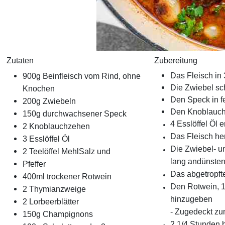
Zutaten
Zubereitung
Das Fleisch in
900g Beinfleisch vom Rind, ohne
Die Zwiebel sc
Knochen
Den Speck in f
200g Zwiebeln
Den Knoblauch 
150g durchwachsener Speck
4 Esslöffel Öl 
2 Knoblauchzehen
Das Fleisch he
3 Esslöffel Öl
Die Zwiebel- u
2 Teelöffel MehlSalz und
lang andünste
Pfeffer
Das abgetropft
400ml trockener Rotwein
Den Rotwein, 1
2 Thymianzweige
hinzugeben
2 Lorbeerblätter
- Zugedeckt zu
150g Champignons
2 1/4 Stunden 